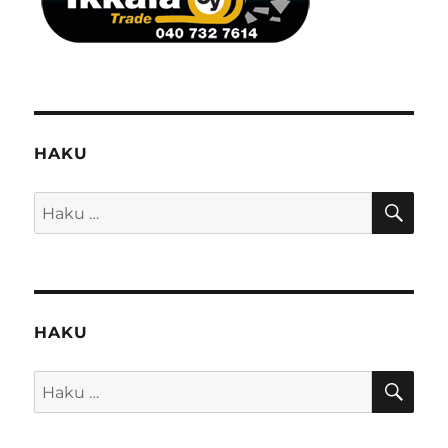
HAKU
HA
Etsi:
HAKU
HA
Etsi: